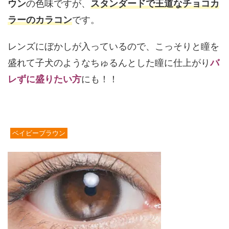
ウン
の色味ですが、
スタンダードで王道なチョコカ
ラーのカラコン
です。
レンズにぼかしが入っているので、こっそりと瞳を
盛れて子犬のようなちゅるんとした瞳に仕上がり
バ
レずに盛りたい方
にも！！
ベイビーブラウン