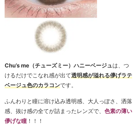
Chu’s me（チューズミー）ハニーベージュ
は、つ
けるだけでこなれ感が出て
透明感が溢れる儚げラテ
ベージュ色のカラコン
です。
ふんわりと瞳に溶け込み透明感、大人っぽさ、洒落
感、抜け感の全てが詰まったレンズで、
色素の薄い
儚げな瞳
！！！