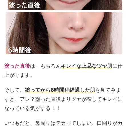
塗った直後
は、もちろん
キレイな上品なツヤ肌
に仕
上がります。
そして、
塗ってから6時間程経過した肌
を見てみま
すと、アレ？塗った直後よりツヤが増してキレイに
なっている気がする！！
いつもだと、鼻周りはテカってしまい、口回りがカ