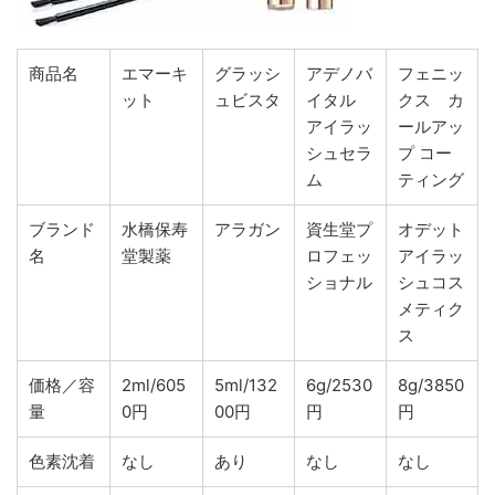
商品名
エマーキ
グラッシ
アデノバ
フェニッ
ット
ュビスタ
イタル
クス カ
アイラッ
ールアッ
シュセラ
プ コー
ム
ティング
ブランド
水橋保寿
アラガン
資生堂プ
オデット
名
堂製薬
ロフェッ
アイラッ
ショナル
シュコス
メティク
ス
価格／容
2ml/605
5ml/132
6g/2530
8g/3850
量
0円
00円
円
円
色素沈着
なし
あり
なし
なし