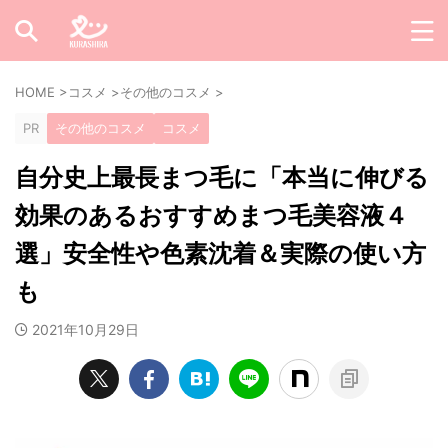
HOME
>
コスメ
>
その他のコスメ
>
PR
その他のコスメ
コスメ
自分史上最長まつ毛に「本当に伸びる
効果のあるおすすめまつ毛美容液４
選」安全性や色素沈着＆実際の使い方
も
2021年10月29日