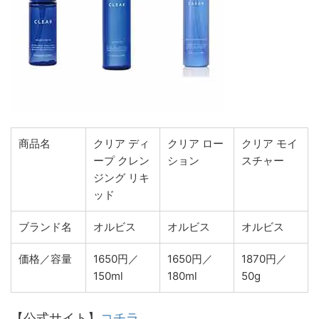
商品名
クリア ディ
クリア ロー
クリア モイ
ープ クレン
ション
スチャー
ジング リキ
ッド
ブランド名
オルビス
オルビス
オルビス
価格／容量
1650円／
1650円／
1870円／
150ml
180ml
50g
【公式サイト】
コチラ